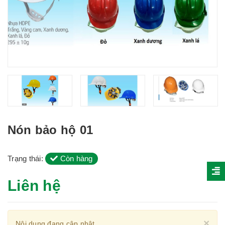
Nón bảo hộ 01
Trạng thái:
Còn hàng
Liên hệ
Cl
×
Nội dung đang cập nhật