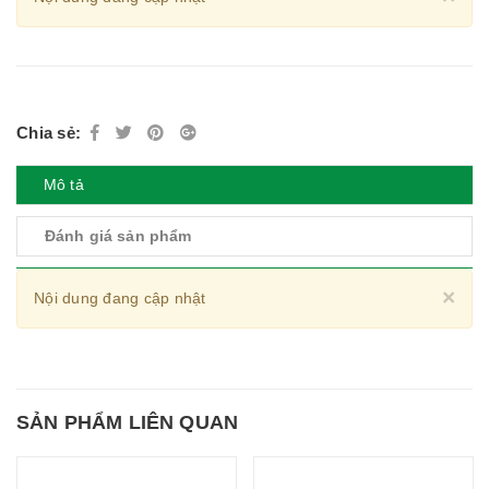
Chia sẻ:
Mô tả
Đánh giá sản phẩm
Cl
×
Nội dung đang cập nhật
SẢN PHẨM LIÊN QUAN