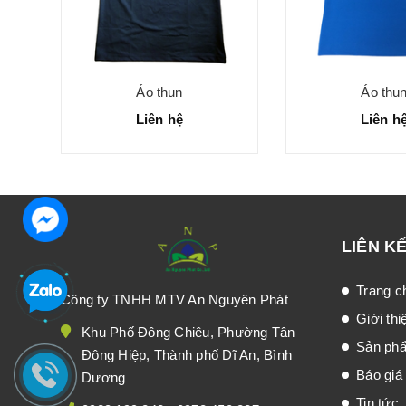
Áo thun
Áo thu
Liên hệ
Liên h
LIÊN K
Trang c
Công ty TNHH MTV An Nguyên Phát
Giới thi
Khu Phố Đông Chiêu, Phường Tân
Sản ph
Đông Hiệp, Thành phố Dĩ An, Bình
Báo giá
Dương
Tin tức