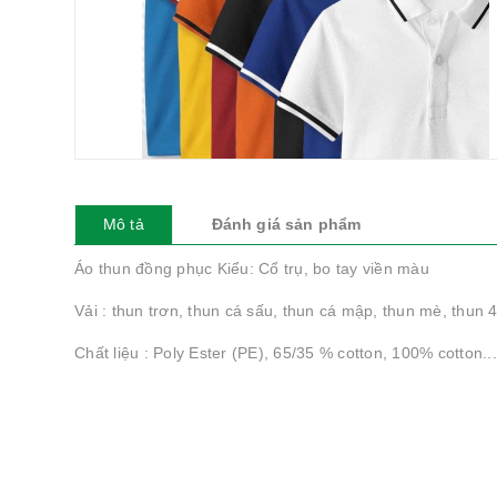
Mô tả
Đánh giá sản phẩm
Áo thun đồng phục Kiểu: Cổ trụ, bo tay viền màu
Vải : thun trơn, thun cá sấu, thun cá mập, thun mè, thun 4
Chất liệu : Poly Ester (PE), 65/35 % cotton, 100% cotton....