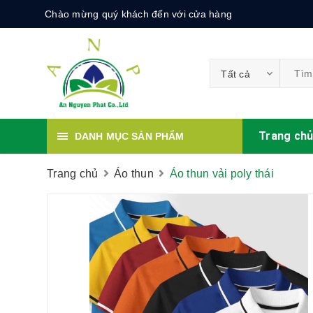
Chào mừng quý khách đến với cửa hàng
Tất cả
Trang ch
DANH MỤC SẢN PHẨM
Trang chủ
Áo thun
Áo thun vải poly thái